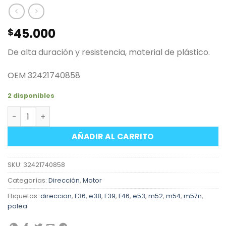
45.000
$
De alta duración y resistencia, material de plástico.
OEM 32421740858
2 disponibles
Polea bomba dirección hidráulica motores BMW M52 M5
AÑADIR AL CARRITO
SKU:
32421740858
Categorías:
Dirección
,
Motor
Etiquetas:
direccion
,
E36
,
e38
,
E39
,
E46
,
e53
,
m52
,
m54
,
m57n
,
polea