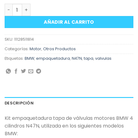
Kit empaquetadura tapa de válvulas motores BMW N47
AÑADIR AL CARRITO
SKU:
11128511814
Categorías:
Motor
,
Otros Productos
Etiquetas:
BMW
,
empaquetadura
,
N47N
,
tapa
,
valvulas
DESCRIPCIÓN
Kit empaquetadura tapa de válvulas motores BMW 4
cilindros N47N, utilizada en los siguientes modelos
BMW: