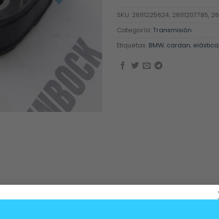
SKU:
26111225624, 26111207785, 2
Categoría:
Transmisión
Etiquetas:
BMW
,
cardan
,
elástica