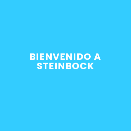
stancia entre pernos: 78 mm / Diámetro pernos: 10 mm, ut
BIENVENIDO A
STEINBOCK