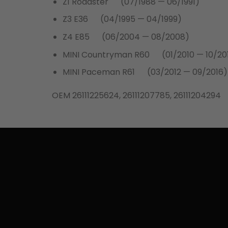
Z1 Roadster (07/1988 — 06/1991)
Z3 E36 (04/1995 — 04/1999)
Z4 E85 (06/2004 — 08/2008)
MINI Countryman R60 (01/2010 — 10/20
MINI Paceman R61 (03/2012 — 09/2016)
OEM 26111225624, 26111207785, 26111204294