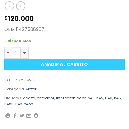
120.000
$
OEM 11427508967.
5 disponibles
Intercambiador de calor enfriador aceite motor BMW 
AÑADIR AL CARRITO
SKU:
11427508967
Categoría:
Motor
Etiquetas:
aceite
,
enfriador
,
intercambiador
,
N40
,
n42
,
N43
,
n45
,
n45n
,
n46
,
n46n