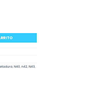
ro aceite a motor motores BMW N4x cantidad
ARRITO
etadura
,
N40
,
n42
,
N43
,