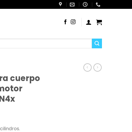
a cuerpo
 motor
N4x
ilindros.