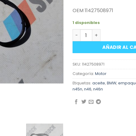
OEM 11427508971
1 disponibles
Empaquetadura cuerpo filt
AÑADIR AL C
SKU:
11427508971
Categoría:
Motor
Etiquetas:
aceite
,
BMW
,
empaqu
n45n
,
n46
,
n46n