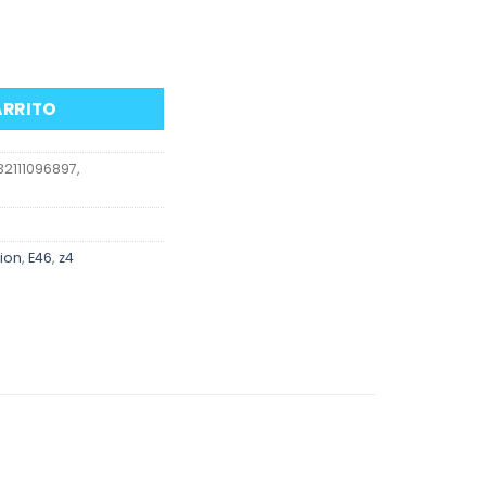
do BMW E46 Z4 cantidad
ARRITO
32111096897,
ion
,
E46
,
z4