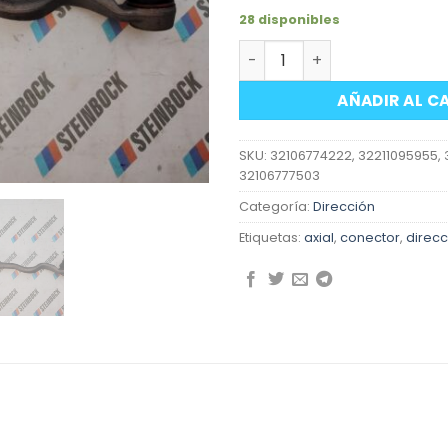
28 disponibles
Axial de dirección izquier
AÑADIR AL C
SKU:
32106774222, 32211095955, 
32106777503
Categoría:
Dirección
Etiquetas:
axial
,
conector
,
direcc