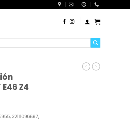
ción
 E46 Z4
955, 32111096897,