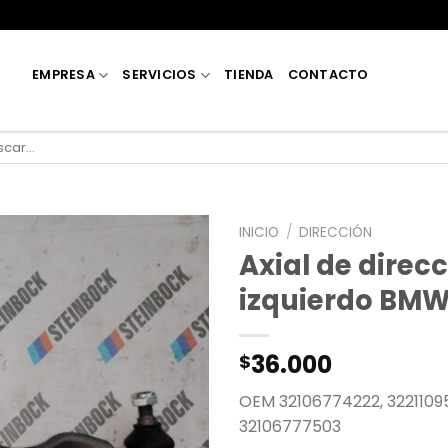
EMPRESA
SERVICIOS
TIENDA
CONTACTO
car
INICIO
/
DIRECCIÓN
Axial de direc
izquierdo BMW
36.000
$
OEM 32106774222, 32211095
32106777503